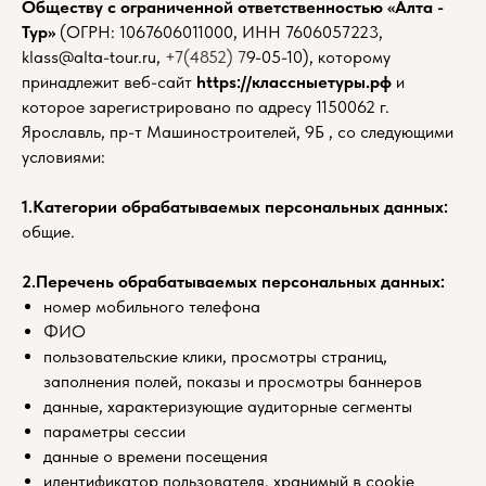
Обществу с ограниченной ответственностью «Алта -
Тур»
(ОГРН: 1067606011000, ИНН 7606057223,
klass@alta-tour.ru,
+
7(4852)
7
9-05-10), которому
принадлежит веб-сайт
https://классныетуры.рф
и
которое зарегистрировано по адресу 1150062 г.
Ярославль, пр-т Машиностроителей, 9Б , со следующими
условиями:
1.Категории обрабатываемых персональных данных:
общие.
2.Перечень обрабатываемых персональных данных:
номер мобильного телефона
ФИО
пользовательские клики, просмотры страниц,
заполнения полей, показы и просмотры баннеров
данные, характеризующие аудиторные сегменты
параметры сессии
данные о времени посещения
идентификатор пользователя, хранимый в cookie