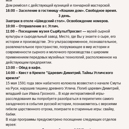
мой"
Дом ремёсел с действующей кузницей и гончарной мастерской.
16:00 – Заселение в гостиницу «Кошкин дом». Свободное время.
3 день.
Завтрак в отеле «Шведский стол». Освобождение номеров.
10:00 – Отправление в г. Углич.
11:00 – Посещение музея СырКультПросвет —
музей сырной
культуры и сыродельный завод. Место, где Вы у знаете о сыре, его
истории и производстве. Это ультрасовременное, познавательное,
развлекательное пространство, погружающее в мир истории и
современности сырного и молочного производства с широким
применением передовых музейных технологий, расположенное на
действующем предприятии.
13:00 – Обед в кафе.
14:00 – Квест в Кремле "Царевич Димитрий. Тайны Угличского
кремля"
15 мая 1591 года звон набатного колокола возвестил о начале Смуты
на Руси, нарушив тишину древнего Углича. Погиб царевич Димитрий,
младший сын Ивана Грозного... В ходе интерактивной игры-
расследования вы попробуете разобраться в перипетиях самого
загадочного в события русской истории, познакомитесь с версиями
гибели царственного отрока, поиграете в старинные игры: свайку,
бабки.
В ходе программы предусмотрено посещение следующих отделов
музея: