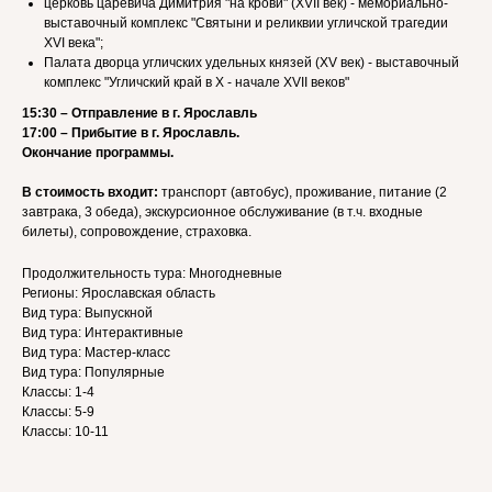
церковь царевича Димитрия "на крови" (XVII век) - мемориально-
выставочный комплекс "Святыни и реликвии угличской трагедии
XVI века";
Палата дворца угличских удельных князей (XV век) - выставочный
комплекс "Угличский край в X - начале XVII веков"
15:30 – Отправление в г. Ярославль
17:00 – Прибытие в г. Ярославль.
Окончание программы.
В стоимость входит:
транспорт (автобус), проживание, питание (2
завтрака, 3 обеда), экскурсионное обслуживание (в т.ч. входные
билеты), сопровождение, страховка.
Продолжительность тура: Многодневные
Регионы: Ярославская область
Вид тура: Выпускной
Вид тура: Интерактивные
Вид тура: Мастер-класс
Вид тура: Популярные
Классы: 1-4
Классы: 5-9
Классы: 10-11
Каталог туров
О компании