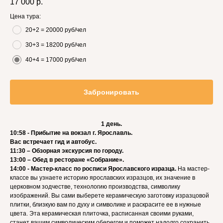
17 000
р.
Цена тура:
20+2 = 20000 руб/чел
30+3 = 18200 руб/чел
40+4 = 17000 руб/чел
Забронировать
1 день.
10:58 - Прибытие на вокзал г. Ярославль.
Вас встречает гид и автобус.
11:30 – Обзорная экскурсия по городу.
13:00 – Обед в ресторане «Собрание».
14:00 - Мастер-класс по росписи Ярославского изразца.
На мастер-
классе вы узнаете историю ярославских изразцов, их значение в
церковном зодчестве, технологию производства, символику
изображений. Вы сами выберете керамическую заготовку изразцовой
плитки, близкую вам по духу и символике и раскрасите ее в нужные
цвета. Эта керамическая плиточка, расписанная своими руками,
станет вашим символическим оберегом и поможет надолго сохранить