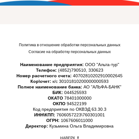
Политика в отношение обработки персональных данных
Согласие на обработку персональных данных
Наименование предприятия:
ООО "Альта-тур"
Телефон:
(4852)790510, 330623
Номер расчетного счета:
40702810202910002645
Кор\счет:
к/с 30101810200000000593
Полное наименование банка:
АО "АЛЬФА-БАНК"
БИК:
044525593
ОКАТО
78401000000
ОКПО
94522199
Код предприятия по ОКВЭД 63.30.3
ИНН\КПП:
7606057223\760301001
ОГРН:
1067606011000
Директор:
Кузьмина Ольга Владимировна
НАВЕРХ