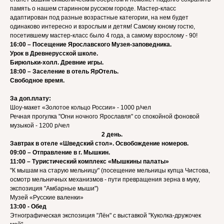
память о нашем старинном русском городе. Мастер-класс
адаптирован под разные возрастные категории, на нем будет
одинаково интересно и взрослым и детям! Самому юному гостю,
посетившему мастер-класс было 4 года, а самому взрослому - 90!
16:00 – Посещение Ярославского Музея-заповедника.
Урок в Древнерусской школе.
Бирюльки-холл. Древние игры.
18:00 – Заселение в отель ЯрОтель.
Свободное время.
За доп.плату:
Шоу-макет «Золотое кольцо России» - 1000 р/чел
Речная прогулка "Огни ночного Ярославля" со спокойной фоновой
музыкой - 1200 р/чел
2 день.
Завтрак в отеле «Шведский стол». Освобождение номеров.
09:00 – Отправление в г. Мышкин.
11:00 – Туристичеcкий комплекс «Мышкины палаты»
"К мышам на старую мельницу" (посещение мельницы купца Чистова,
осмотр мельничных механизмов - пути превращения зерна в муку,
экспозиция "Амбарные мыши")
Музей «Русские валенки»
13:00 - Обед
Этнографическая экспозиция "Лён" с выставкой "Куколка-дружочек