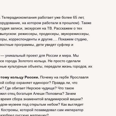
.
Телерадиокомпания работает уже более 65 лет,
борудование, на котором работали в прошлом). Также
студия записи, экскурсия на ТВ. Расскажем о тех
 выпуском: режиссеры, продюсеры, звукорежиссеры,
оры, корреспонденты и другие…. Покажем студию,
востные программы, дети увидят суфлер и
 — уникальный проект для России и мира. Мы
е города Золотого кольца. Не просто сделали
ные культурные объекты, передали жизнь городов, их
отому кольцу России.
Почему на гербе Ярославля
кой собор охраняет единорог? Правда ли, что
и? Где обитает Нерское чудище? Что такое
ужил отец богатыря Алеши Поповича? Зачем
о время сбора знаменитой владимирской вишни?
одом-музеем под открытым небом? Как выглядит
 Костромы, которой позавидовал сам император
 изобрел русскую матрешку?