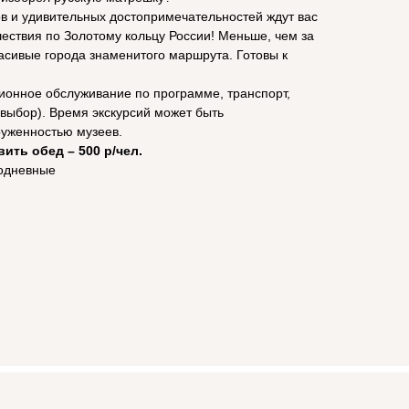
 и удивительных достопримечательностей ждут вас
ествия по Золотому кольцу России! Меньше, чем за
асивые города знаменитого маршрута. Готовы к
сионное обслуживание по программе, транспорт,
ш выбор). Время экскурсий может быть
груженностью музеев.
ть обед – 500 р/чел.
нодневные