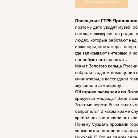
Забронировать
Посещение ГТРК Ярославия
поэтому дети увидят музей, о
вас ждет экскурсия на радио, 
людях, которые работают над
инженеры, монтажеры, операт
где записывают интервью и но
попробуют его прочитать.
Макет Золотого кольца России
собрали в одном помещении вс
миниатюры, а воссоздали глав
звучание и атмосферу.
Обзорная экскурсия по Зол
красуется медведь? Вход в ка
Золотые ворота были золотым
сапропель? В каком храме сл
крестьянок заставляли петь в
Почему Суздаль прозвали гор
знаменитая пожарная каланча
Николай I? Кто на самом деле