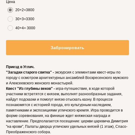
Цена
20+2=3800
30+3=3300
40+4= 3000
Забронировать
Приезд в Углич.
"Загадки старого свитка" -
экскурсия с элементами квест-игры по
городу с осмотром архитектурных ансамблей Воскресенского мужского
и Алексеевского женского монастырей.
Квест "Из глубины веков" -
игра-путешествие, в ходе которой
участники встретятся с князем, выполнят разнообразные задания,
найдут подсказки и помогут князю отыскать казну. В процессе
познакомятся с историей города, его культурным наследием,
памятниками и экспозициями угличского кремля. Игра проводится в
форме соревнования, на финише ждет княжеская награда и
наставление. Предполагается посещение: церкви царевича Димитрия
"на крови", Палаты дворца угличских удельных князей (1 этаж), Спасо-
Преображенского собора.