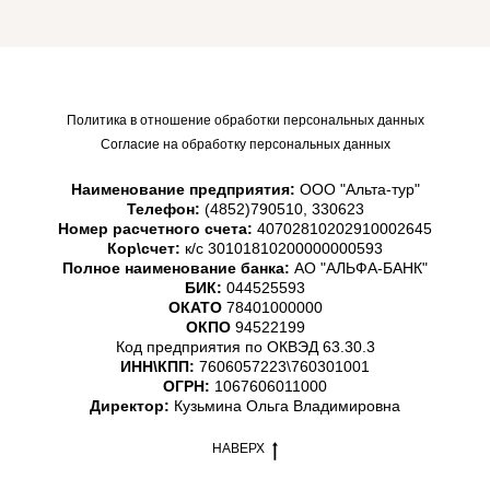
Политика в отношение обработки персональных данных
Согласие на обработку персональных данных
Наименование предприятия:
ООО "Альта-тур"
Телефон:
(4852)790510, 330623
Номер расчетного счета:
40702810202910002645
Кор\счет:
к/с 30101810200000000593
Полное наименование банка:
АО "АЛЬФА-БАНК"
БИК:
044525593
ОКАТО
78401000000
ОКПО
94522199
Код предприятия по ОКВЭД 63.30.3
ИНН\КПП:
7606057223\760301001
ОГРН:
1067606011000
Директор:
Кузьмина Ольга Владимировна
НАВЕРХ