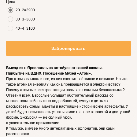
Цена
20+2=3900
30+3=3600
40+4=3100
Забронировать
Выезд из г. Ярославль на автобусе от вашей школы.
Прибытие на ВДНХ. Посещение Музея «Атом».
Про атомы слышали все, из них состоит всё живое и неживое. Но что
такое атомная энергия? Как она превращается в электричество?
Почему атомные электростанции называют самыми безопасными?
Ответим всем. Взрослые услышат обстоятельный рассказ со
множеством любопытных подробностей, смогут в деталях
рассмотреть схемы, макеты и настоящие исторические артефакты. У
детей будет возможность узнать самое главное в простой и доступной
форме. Экскурсия — не скучный урок,
а увлекательное приключение.
К тому же, в музее много интерактивных экспонатов, они сами
рассказывают