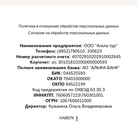
Политика в отношение обработки персональных данных
Согласие на обработку персональных данных
Наименование предприятия:
ООО "Альта-тур"
Телефон:
(4852)790510, 330623
Номер расчетного счета:
40702810202910002645
Кор\счет:
к/с 30101810200000000593
Полное наименование банка:
АО "АЛЬФА-БАНК"
БИК:
044525593
ОКАТО
78401000000
ОКПО
94522199
Код предприятия по ОКВЭД 63.30.3
ИНН\КПП:
7606057223\760301001
ОГРН:
1067606011000
Директор:
Кузьмина Ольга Владимировна
НАВЕРХ